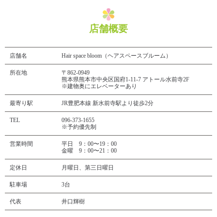
店舗概要
店舗名
Hair space bloom（ヘアスペースブルーム）
所在地
〒862-0949
熊本県熊本市中央区国府1-11-7 アトール水前寺2F
※建物奥にエレベーターあり
最寄り駅
JR豊肥本線 新水前寺駅より徒歩2分
TEL
096-373-1655
※予約優先制
営業時間
平日 9：00〜19：00
金曜 9：00〜21：00
定休日
月曜日、第三日曜日
駐車場
3台
代表
井口輝樹