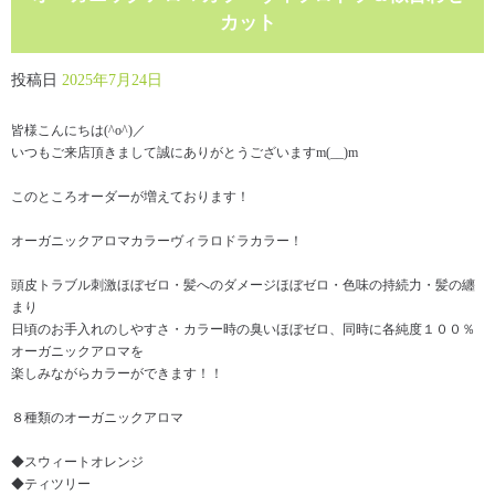
カット
投稿日
2025年7月24日
皆様こんにちは(^o^)／
いつもご来店頂きまして誠にありがとうございますm(__)m
このところオーダーが増えております！
オーガニックアロマカラーヴィラロドラカラー！
頭皮トラブル刺激ほぼゼロ・髪へのダメージほぼゼロ・色味の持続力・髪の纏
まり
日頃のお手入れのしやすさ・カラー時の臭いほぼゼロ、同時に各純度１００％
オーガニックアロマを
楽しみながらカラーができます！！
８種類のオーガニックアロマ
◆スウィートオレンジ
◆ティツリー